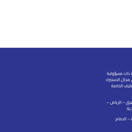
ذات مسؤولية
جال الاستيراد
غليف الخاصة
يق – الرياض –
ية
 – الدمام