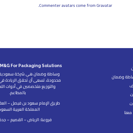
.
Commenter avatars come from
Gravatar
M&G For Packaging Solutions
وساطة وضمان هي شركة سعودية 
اطة وضمان
محدودة، تسعى أن تحقق الريادة في م
ف
والتوزيع متخصصين في أدوات الت
بالمطاعم.
ت
طريق الإمام سعود بن فيصل – العق
ات
المملكة العربية السعود
معنا
فروعنا: الرياض – القصيم – جدة